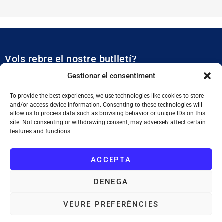
Vols rebre el nostre butlletí?
Et mantidrem al dia de tota l’actualitat municipal
Gestionar el consentiment
To provide the best experiences, we use technologies like cookies to store
and/or access device information. Consenting to these technologies will
allow us to process data such as browsing behavior or unique IDs on this
site. Not consenting or withdrawing consent, may adversely affect certain
features and functions.
SUBSCRIURE'M
ACCEPTA
He llegit i accepto la
Política de Privacitat
DENEGA
VEURE PREFERÈNCIES
Ajuntament de Tiana
: Plaça de la Vila, 1. 08391 Tiana. Tel. 933 955