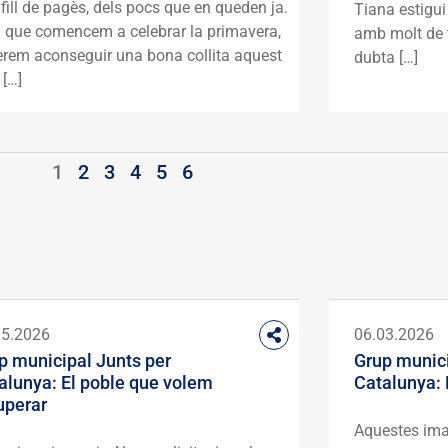
fill de pagès, dels pocs que en queden ja.
Tiana estigui
a que comencem a celebrar la primavera,
amb molt de 
erem aconseguir una bona collita aquest
dubta […]
 […]
1
2
3
4
5
6
05.2026
06.03.2026
p municipal Junts per
Grup munici
alunya: El poble que volem
Catalunya: 
uperar
Aquestes imat