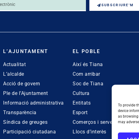
SUBSCRIURE'M
L’AJUNTAMENT
EL POBLE
Actualitat
Així és Tiana
L’alcalde
Com arribar
Acció de govern
Soc de Tiana
Ple de l’Ajuntament
Cultura
Informació administrativa
Entitats
To provide t
device infor
Transparència
Esport
as browsing 
Síndica de greuges
Comerços i serveis
may adversel
Participació ciutadana
Llocs d’interès