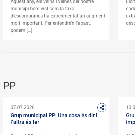
Aquest any, els veïns i veïnes del nostre
Lici
municipi hem vist com la taxa
cadu
d’escombraries ha experimentat un augment
extr
molt important. Per entendre’n l’abast,
desp
podem […]
PP
07.07.2026
13.
Grup municipal PP: Una cosa és dir i
Gru
l’altra és fer
imp