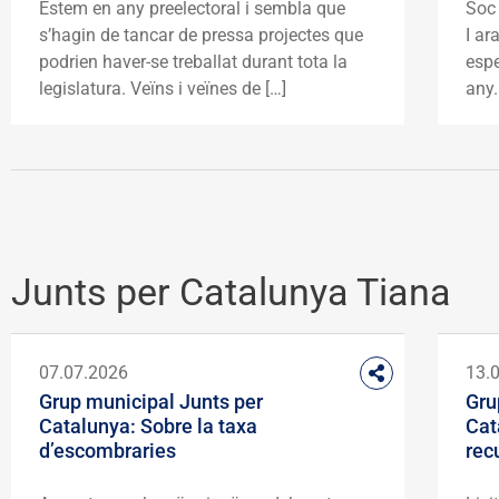
Estem en any preelectoral i sembla que
Soc 
s’hagin de tancar de pressa projectes que
I ar
podrien haver-se treballat durant tota la
esp
legislatura. Veïns i veïnes de […]
any.
Junts per Catalunya Tiana
07.07.2026
13.
Grup municipal Junts per
Gru
Catalunya: Sobre la taxa
Cat
d’escombraries
rec