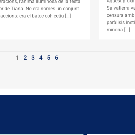
Aquest pròxim
racions, l’ànima lluminosa de la festa
Salvatierra 
or de Tiana. No era només un conjunt
censura amb 
raccions: era el batec col·lectiu […]
paràlisis ins
minoria […]
1
2
3
4
5
6