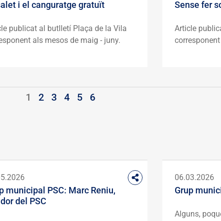
alet i el canguratge gratuït
Sense fer so
cle publicat al butlletí Plaça de la Vila
Article public
esponent als mesos de maig - juny.
corresponent 
1
2
3
4
5
6
05.2026
06.03.2026
p municipal PSC: Marc Reniu,
Grup munic
idor del PSC
Alguns, poque