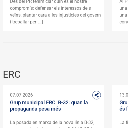
Des del PP, tenim clar quin és el nostre
Al P
compromís: defensar els interessos dels
una
veïns, plantar cara a les injustícies del govern
una 
i treballar per […]
conv
ERC
07.07.2026
13.
Grup municipal ERC: B-32: quan la
Gru
propaganda pesa més
és 
La posada en marxa de la nova línia B-32,
La f