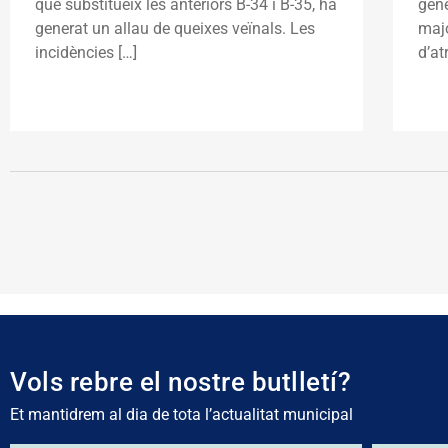
que substitueix les anteriors B-34 i B-35, ha
gene
generat un allau de queixes veïnals. Les
maj
incidències […]
d’at
Vols rebre el nostre butlletí?
Et mantidrem al dia de tota l’actualitat municipal