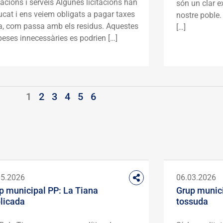
tacions i serveis Algunes licitacions han
són un clar e
cat i ens veiem obligats a pagar taxes
nostre poble. 
a, com passa amb els residus. Aquestes
[…]
eses innecessàries es podrien […]
1
2
3
4
5
6
05.2026
06.03.2026
p municipal PP: La Tiana
Grup munici
licada
tossuda