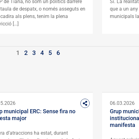
P de Tiana, no som un polítics darrere
Sí. La realit
 taula de despatx, o només asseguts en
que a un any 
cadira als plens, tenim la plena
municipals la 
icció […]
1
2
3
4
5
6
05.2026
06.03.2026
p municipal ERC: Sense fira no
Grup munici
festa major
instituciona
manifesta
ira d’atraccions ha estat, durant