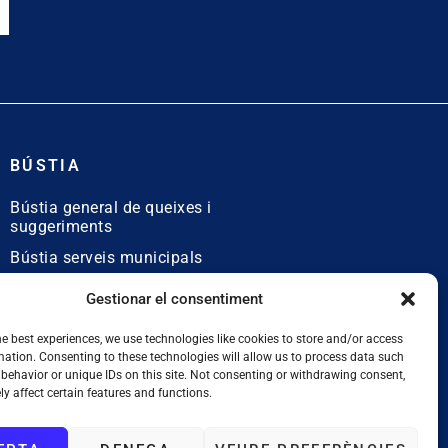
BÚSTIA
Bústia general de queixes i
suggeriments
Bústia serveis municipals
Bústia de queixes
Gestionar el consentiment
lingüístiques
he best experiences, we use technologies like cookies to store and/or access
mation. Consenting to these technologies will allow us to process data such
behavior or unique IDs on this site. Not consenting or withdrawing consent,
y affect certain features and functions.