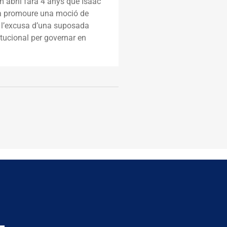
 abril farà 4 anys que Isaac
va promoure una moció de
l’excusa d’una suposada
titucional per governar en