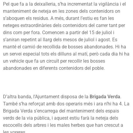
Pel que fa a la deixalleria, s’ha incrementat la vigilància i el
manteniment de neteja en les zones dels contenidors on
s’aboquen els residus. A més, durant l’estiu es fan les
neteges extraordinàries dels contenidors del carrer tant per
dins com per fora. Comencen a partir del 15 de juliol i
s’aniran repetint al llarg dels mesos de juliol i agost. Es
manté el camió de recollida de bosses abandonades. Hi ha
un servei especial tots els dilluns al matí, però cada dia hi ha
un vehicle que fa un circuït per recollir les bosses
abandonades en diferents contenidors del poble.
D’altra banda, l’Ajuntament disposa de la
Brigada Verda
.
També s’ha reforçat amb dos operaris més i ara n’hi ha 4. La
Brigada Verda s’encarrega del manteniment dels espais
verds de la via pública, i aquest estiu farà la neteja dels
escocells dels arbres i les males herbes que han crescut a
les voreres.